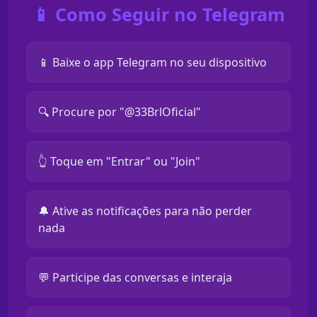
📱 Como Seguir no Telegram
📱 Baixe o app Telegram no seu dispositivo
🔍 Procure por "@33BrlOficial"
👆 Toque em "Entrar" ou "Join"
🔔 Ative as notificações para não perder
nada
💬 Participe das conversas e interaja