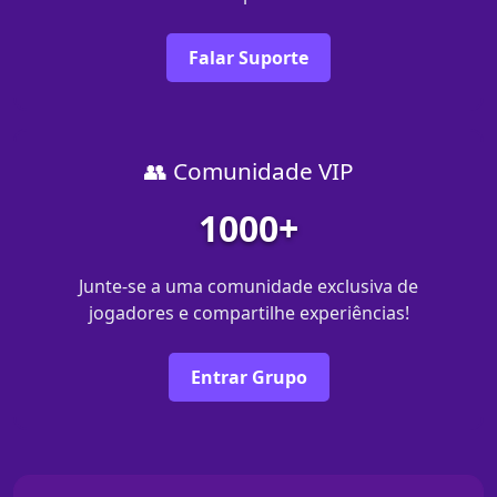
Falar Suporte
👥 Comunidade VIP
1000+
Junte-se a uma comunidade exclusiva de
jogadores e compartilhe experiências!
Entrar Grupo