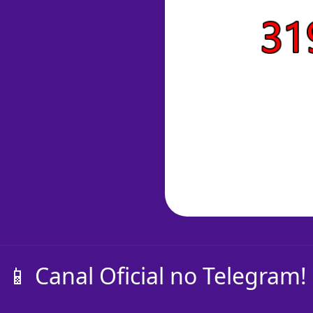
📱 Canal Oficial no Telegram!