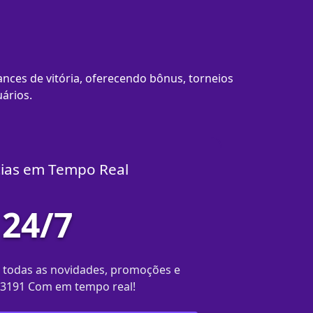
nces de vitória, oferecendo bônus, torneios
ários.
cias em Tempo Real
24/7
e todas as novidades, promoções e
 3191 Com em tempo real!