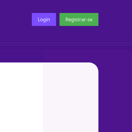
Login
Registrar-se