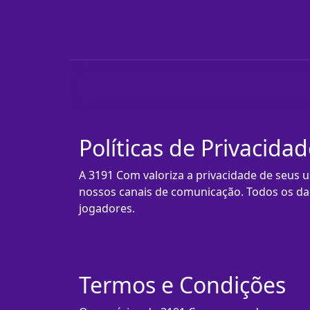
Políticas de Privacida
A 3191 Com valoriza a privacidade de seus
nossos canais de comunicação. Todos os dad
jogadores.
Termos e Condições