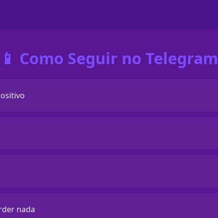
📱 Como Seguir no Telegram
ositivo
erder nada