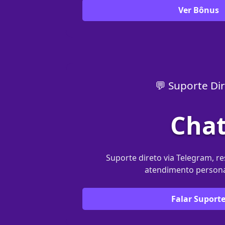
Ver Bônus
💬 Suporte Di
Cha
Suporte direto via Telegram, r
atendimento persona
Falar Suport