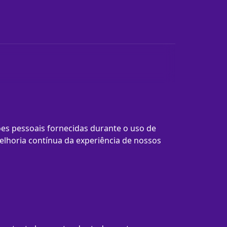
es pessoais fornecidas durante o uso de
elhoria contínua da experiência de nossos