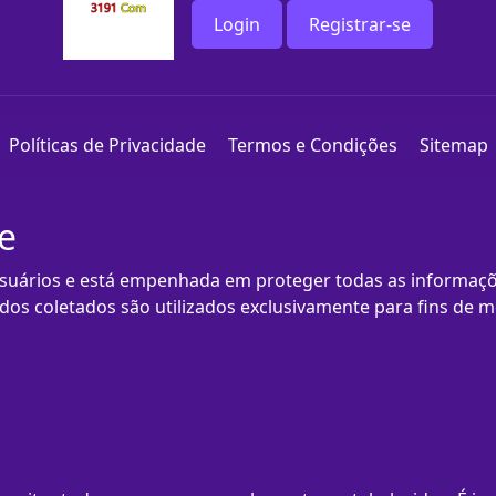
Login
Registrar-se
Políticas de Privacidade
Termos e Condições
Sitemap
de
 usuários e está empenhada em proteger todas as informaçõ
os coletados são utilizados exclusivamente para fins de m