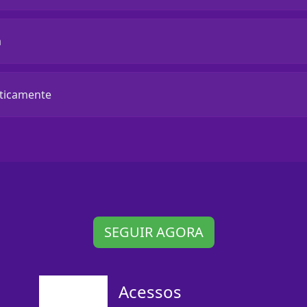
a
aticamente
SEGUIR AGORA
Acessos