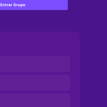
Entrar Grupo