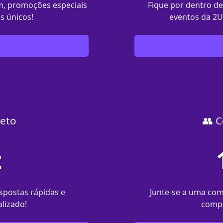
m, promoções especiais
Fique por dentro d
s únicos!
eventos da 2
reto
👥 
t
espostas rápidas e
Junte-se a uma com
lizado!
compa