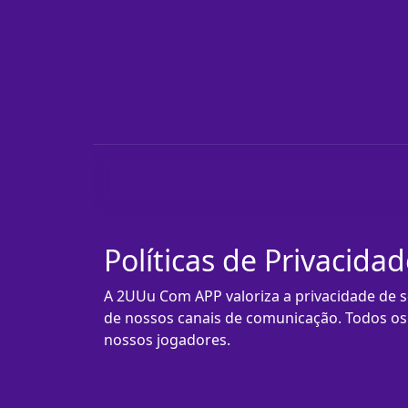
Políticas de Privacida
A 2UUu Com APP valoriza a privacidade de 
de nossos canais de comunicação. Todos os 
nossos jogadores.