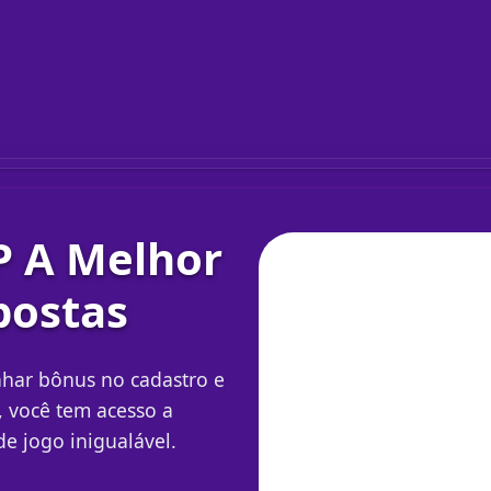
P A Melhor
postas
har bônus no cadastro e
 você tem acesso a
e jogo inigualável.