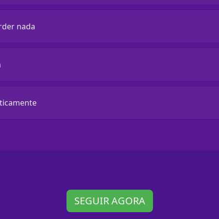
erder nada
a
aticamente
SEGUIR AGORA