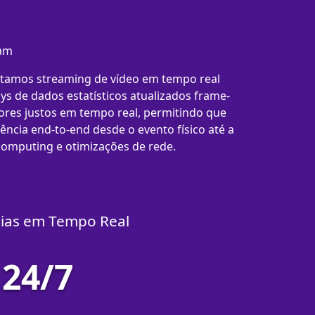
ram
mentamos streaming de vídeo em tempo real
s de dados estatísticos atualizados frame-
lores justos em tempo real, permitindo que
ncia end-to-end desde o evento físico até a
computing e otimizações de rede.
cias em Tempo Real
24/7