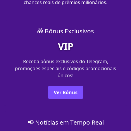
chances reais de prêmios milionários.
🎁 Bônus Exclusivos
VIP
Receba bônus exclusivos do Telegram,
promoções especiais e códigos promocionais
únicos!
Ver Bônus
📢 Notícias em Tempo Real