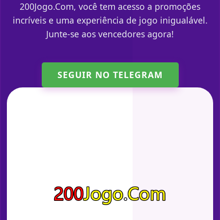
200Jogo.Com, você tem acesso a promoções
incríveis e uma experiência de jogo inigualável.
Junte-se aos vencedores agora!
SEGUIR NO TELEGRAM