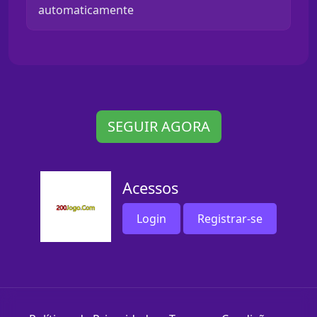
automaticamente
SEGUIR AGORA
Acessos
Login
Registrar-se