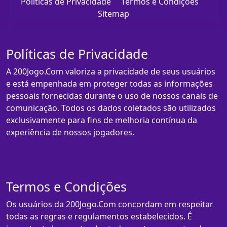
Políticas de Privacidade
Termos e Condições
Sitemap
Políticas de Privacidade
A 200Jogo.Com valoriza a privacidade de seus usuários
e está empenhada em proteger todas as informações
pessoais fornecidas durante o uso de nossos canais de
comunicação. Todos os dados coletados são utilizados
exclusivamente para fins de melhoria contínua da
experiência de nossos jogadores.
Termos e Condições
Os usuários da 200Jogo.Com concordam em respeitar
todas as regras e regulamentos estabelecidos. É