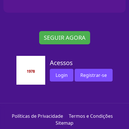
SEGUIR AGORA
Acessos
Login
Registrar-se
Políticas de Privacidade
Termos e Condições
Sitemap