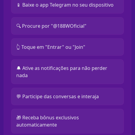
📱 Baixe o app Telegram no seu dispositivo
🔍 Procure por "@188WOficial"
👆 Toque em "Entrar" ou "Join"
🔔 Ative as notificações para não perder
nada
💬 Participe das conversas e interaja
🎁 Receba bônus exclusivos
automaticamente