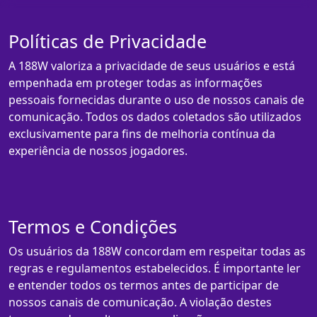
Políticas de Privacidade
A 188W valoriza a privacidade de seus usuários e está
empenhada em proteger todas as informações
pessoais fornecidas durante o uso de nossos canais de
comunicação. Todos os dados coletados são utilizados
exclusivamente para fins de melhoria contínua da
experiência de nossos jogadores.
Termos e Condições
Os usuários da 188W concordam em respeitar todas as
regras e regulamentos estabelecidos. É importante ler
e entender todos os termos antes de participar de
nossos canais de comunicação. A violação destes