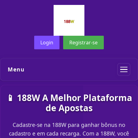
Login
Registrar-se
Menu
📱 188W A Melhor Plataforma
de Apostas
Cadastre-se na 188W para ganhar bônus no
cadastro e em cada recarga. Com a 188W, você