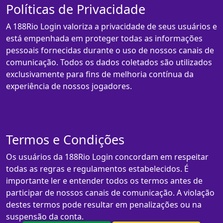
Políticas de Privacidade
A 188Rio Login valoriza a privacidade de seus usuários e
está empenhada em proteger todas as informações
pessoais fornecidas durante o uso de nossos canais de
comunicação. Todos os dados coletados são utilizados
exclusivamente para fins de melhoria contínua da
experiência de nossos jogadores.
Termos e Condições
Os usuários da 188Rio Login concordam em respeitar
todas as regras e regulamentos estabelecidos. É
importante ler e entender todos os termos antes de
participar de nossos canais de comunicação. A violação
destes termos pode resultar em penalizações ou na
suspensão da conta.