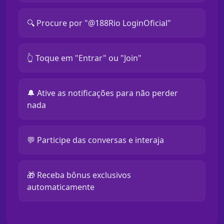
🔍 Procure por "@188Rio LoginOficial"
👆 Toque em "Entrar" ou "Join"
🔔 Ative as notificações para não perder
nada
💬 Participe das conversas e interaja
🎁 Receba bônus exclusivos
automaticamente