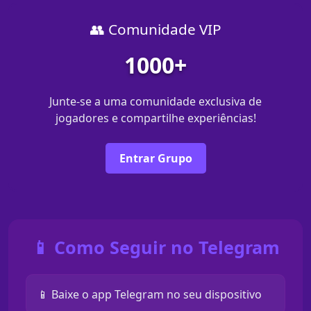
👥 Comunidade VIP
1000+
Junte-se a uma comunidade exclusiva de
jogadores e compartilhe experiências!
Entrar Grupo
📱 Como Seguir no Telegram
📱 Baixe o app Telegram no seu dispositivo