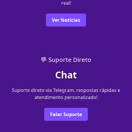
real!
Ver Notícias
💬 Suporte Direto
Chat
Suporte direto via Telegram, respostas rápidas e
atendimento personalizado!
Falar Suporte