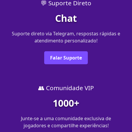
💬 Suporte Direto
Chat
Suporte direto via Telegram, respostas rápidas e
atendimento personalizado!
Falar Suporte
👥 Comunidade VIP
1000+
Junte-se a uma comunidade exclusiva de
jogadores e compartilhe experiências!