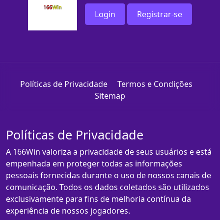
Login
Registrar-se
Políticas de Privacidade
Termos e Condições
Sitemap
Políticas de Privacidade
A 166Win valoriza a privacidade de seus usuários e está
empenhada em proteger todas as informações
pessoais fornecidas durante o uso de nossos canais de
comunicação. Todos os dados coletados são utilizados
exclusivamente para fins de melhoria contínua da
experiência de nossos jogadores.