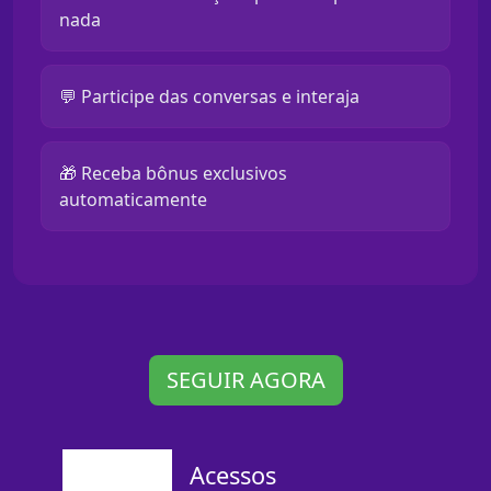
nada
💬 Participe das conversas e interaja
🎁 Receba bônus exclusivos
automaticamente
SEGUIR AGORA
Acessos