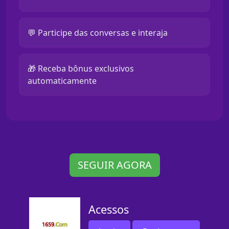
💬 Participe das conversas e interaja
🎁 Receba bônus exclusivos
automaticamente
SEGUIR AGORA
Acessos