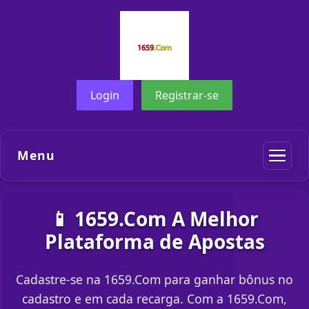
Login
Registrar-se
Menu
📱 1659.Com A Melhor
Plataforma de Apostas
Cadastre-se na 1659.Com para ganhar bônus no
cadastro e em cada recarga. Com a 1659.Com,