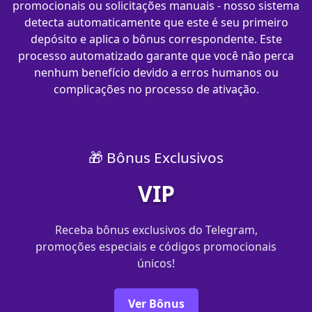
promocionais ou solicitações manuais - nosso sistema
detecta automaticamente que este é seu primeiro
depósito e aplica o bônus correspondente. Este
processo automatizado garante que você não perca
nenhum benefício devido a erros humanos ou
complicações no processo de ativação.
🎁 Bônus Exclusivos
VIP
Receba bônus exclusivos do Telegram,
promoções especiais e códigos promocionais
únicos!
Ver Bônus