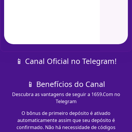
📱 Canal Oficial no Telegram!
📱 Benefícios do Canal
Descubra as vantagens de seguir a 1659.Com no
Telegram
O bônus de primeiro depósito é ativado
automaticamente assim que seu depósito é
confirmado. Não há necessidade de códigos