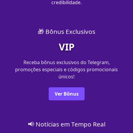
credibilidade.
🎁 Bônus Exclusivos
VIP
Receba bônus exclusivos do Telegram,
promoções especiais e códigos promocionais
únicos!
Ver Bônus
📢 Notícias em Tempo Real