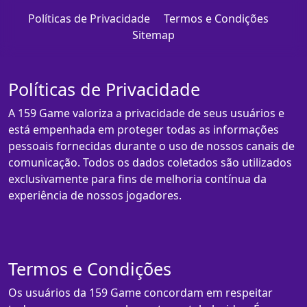
Políticas de Privacidade
Termos e Condições
Sitemap
Políticas de Privacidade
A 159 Game valoriza a privacidade de seus usuários e
está empenhada em proteger todas as informações
pessoais fornecidas durante o uso de nossos canais de
comunicação. Todos os dados coletados são utilizados
exclusivamente para fins de melhoria contínua da
experiência de nossos jogadores.
Termos e Condições
Os usuários da 159 Game concordam em respeitar