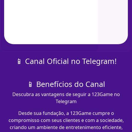
📱 Canal Oficial no Telegram!
📱 Benefícios do Canal
Descubra as vantagens de seguir a 123Game no
Telegram
Desde sua fundação, a 123Game cumpre o
compromisso com seus clientes e com a sociedade,
criando um ambiente de entretenimento eficiente,