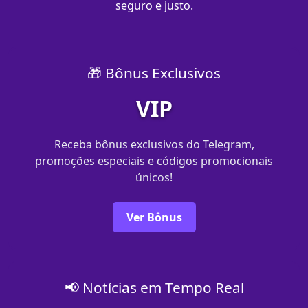
seguro e justo.
🎁 Bônus Exclusivos
VIP
Receba bônus exclusivos do Telegram,
promoções especiais e códigos promocionais
únicos!
Ver Bônus
📢 Notícias em Tempo Real