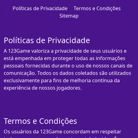
Políticas de Privacidade
Termos e Condições
Sitemap
Políticas de Privacidade
A 123Game valoriza a privacidade de seus usuários e
está empenhada em proteger todas as informações
pessoais fornecidas durante o uso de nossos canais de
comunicação. Todos os dados coletados são utilizados
exclusivamente para fins de melhoria contínua da
experiência de nossos jogadores.
Termos e Condições
Os usuários da 123Game concordam em respeitar