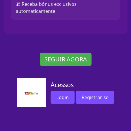
🎁 Receba bônus exclusivos
automaticamente
SEGUIR AGORA
Acessos
Login
Registrar-se