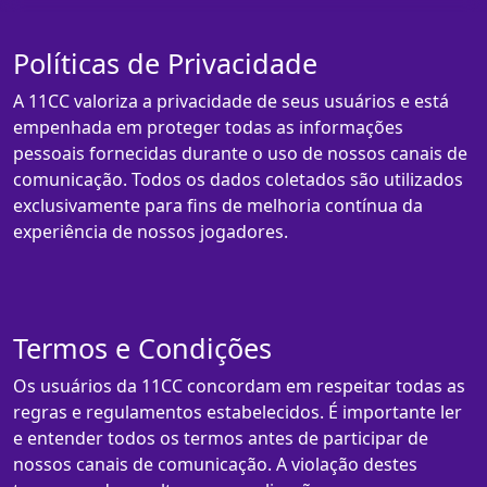
Políticas de Privacidade
A 11CC valoriza a privacidade de seus usuários e está
empenhada em proteger todas as informações
pessoais fornecidas durante o uso de nossos canais de
comunicação. Todos os dados coletados são utilizados
exclusivamente para fins de melhoria contínua da
experiência de nossos jogadores.
Termos e Condições
Os usuários da 11CC concordam em respeitar todas as
regras e regulamentos estabelecidos. É importante ler
e entender todos os termos antes de participar de
nossos canais de comunicação. A violação destes