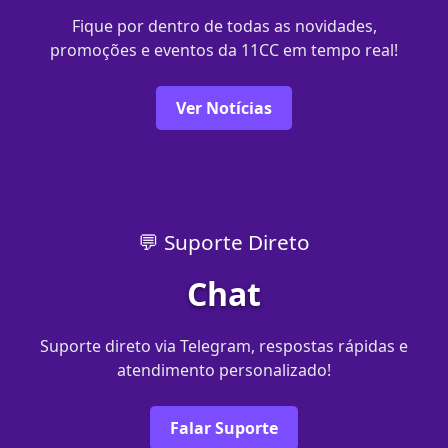
Fique por dentro de todas as novidades,
promoções e eventos da 11CC em tempo real!
Ver Notícias
💬 Suporte Direto
Chat
Suporte direto via Telegram, respostas rápidas e
atendimento personalizado!
Falar Suporte