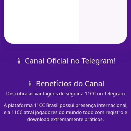
📱 Canal Oficial no Telegram!
📱 Benefícios do Canal
Descubra as vantagens de seguir a 11CC no Telegram
A plataforma 11CC Brasil possui presença internacional,
e a 11CC atrai jogadores do mundo todo com registro e
download extremamente práticos.