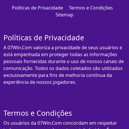
Políticas de Privacidade
Termos e Condições
Sitemap
Políticas de Privacidade
A 07Win.Com valoriza a privacidade de seus usuários e
está empenhada em proteger todas as informações
pessoais fornecidas durante o uso de nossos canais de
comunicação. Todos os dados coletados são utilizados
exclusivamente para fins de melhoria contínua da
experiência de nossos jogadores.
Termos e Condições
Os usuários da 07Win.Com concordam em respeitar