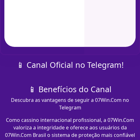
📱 Canal Oficial no Telegram!
📱 Benefícios do Canal
Descubra as vantagens de seguir a 07Win.Com no
Telegram
Como cassino internacional profissional, a 07Win.Com
valoriza a integridade e oferece aos usuários da
07Win.Com Brasil o sistema de proteção mais confiável