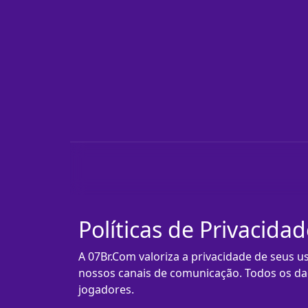
Políticas de Privacida
A 07Br.Com valoriza a privacidade de seus 
nossos canais de comunicação. Todos os dad
jogadores.