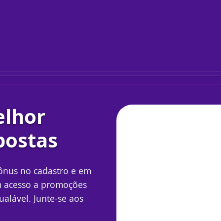
elhor
postas
ônus no cadastro e em
m acesso a promoções
ualável. Junte-se aos