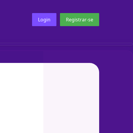
Login
Registrar-se