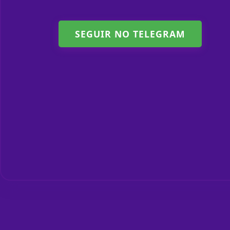
SEGUIR NO TELEGRAM