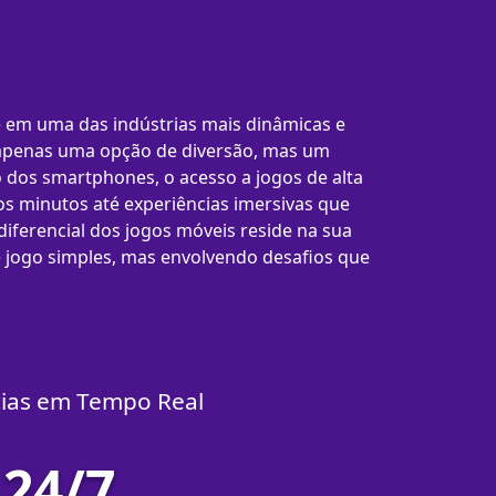
 em uma das indústrias mais dinâmicas e
 apenas uma opção de diversão, mas um
dos smartphones, o acesso a jogos de alta
os minutos até experiências imersivas que
iferencial dos jogos móveis reside na sua
e jogo simples, mas envolvendo desafios que
cias em Tempo Real
24/7