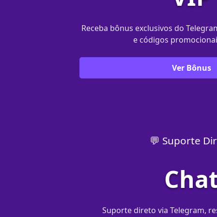
Receba bônus exclusivos do Telegra
e códigos promocionai
Ver Bônus
💬 Suporte Di
Cha
Suporte direto via Telegram, r