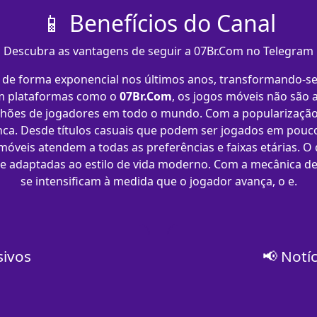
📱 Benefícios do Canal
Descubra as vantagens de seguir a 07Br.Com no Telegram
de forma exponencial nos últimos anos, transformando-se
 Em plataformas como o
07Br.Com
, os jogos móveis não são
ilhões de jogadores em todo o mundo. Com a popularização 
nca. Desde títulos casuais que podem ser jogados em pouc
veis atendem a todas as preferências e faixas etárias. O d
 e adaptadas ao estilo de vida moderno. Com a mecânica d
se intensificam à medida que o jogador avança, o e.
sivos
📢 Notí