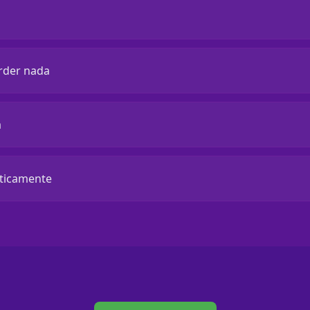
erder nada
a
aticamente