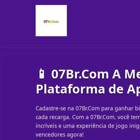
📱 07Br.Com A M
Plataforma de A
Cadastre-se na 07Br.Com para ganhar b
cada recarga. Com a 07Br.Com, você te
incríveis e uma experiência de jogo inig
vencedores agora!