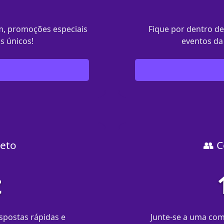
m, promoções especiais
Fique por dentro d
s únicos!
eventos da
reto
👥 
t
espostas rápidas e
Junte-se a uma com