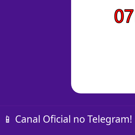
📱 Canal Oficial no Telegram!