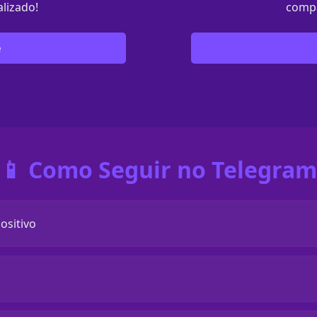
lizado!
compa
e
📱 Como Seguir no Telegram
ositivo