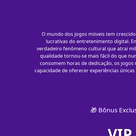
O mundo dos jogos móveis tem crescido 
lucrativas do entretenimento digital.
verdadeiro fenômeno cultural que atrai m
qualidade tornou-se mais fácil do que nu
consomem horas de dedicação, os jogos mó
capacidade de oferecer experiências únicas
🎁 Bônus Exclu
VIP