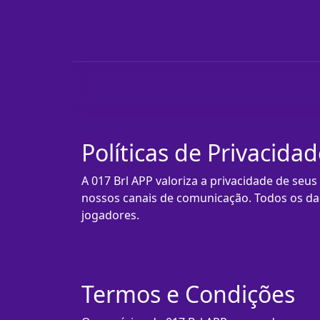
Políticas de Privacida
A 017 Brl APP valoriza a privacidade de se
nossos canais de comunicação. Todos os dad
jogadores.
Termos e Condições