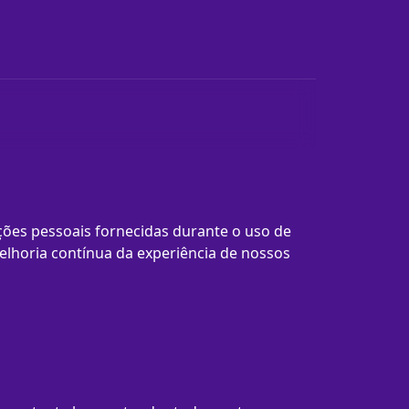
ções pessoais fornecidas durante o uso de
elhoria contínua da experiência de nossos