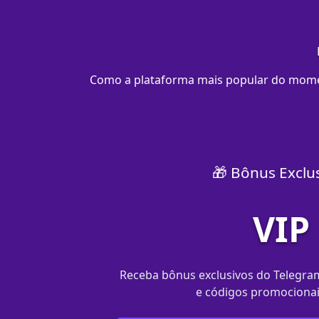
Como a plataforma mais popular do moment
🎁 Bônus Exclu
VIP
Receba bônus exclusivos do Telegra
e códigos promocionai