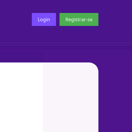
Login
Registrar-se