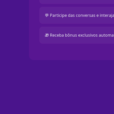
💬 Participe das conversas e interaj
🎁 Receba bônus exclusivos autom