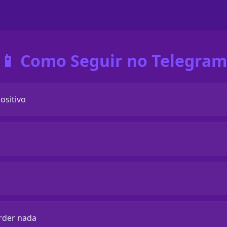
📱 Como Seguir no Telegram
ositivo
erder nada