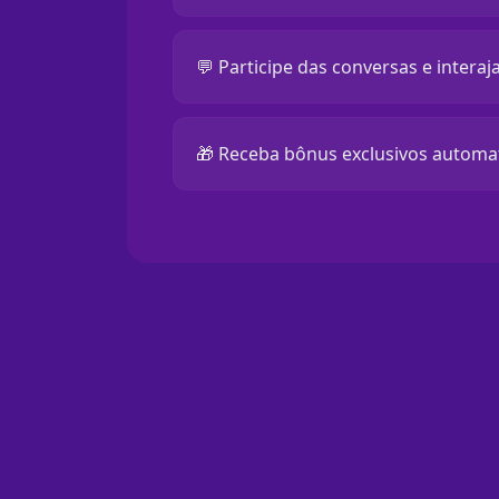
💬 Participe das conversas e interaj
🎁 Receba bônus exclusivos autom