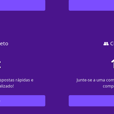
reto
👥 
t
espostas rápidas e
Junte-se a uma com
lizado!
compa
e