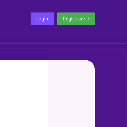
Login
Registrar-se