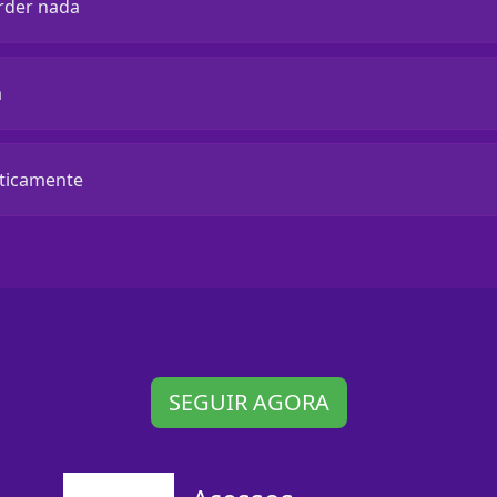
erder nada
a
aticamente
SEGUIR AGORA