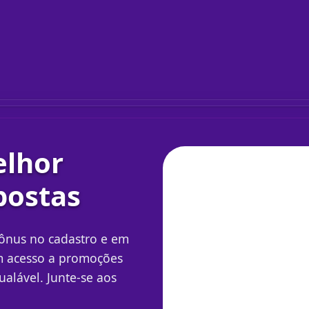
elhor
postas
ônus no cadastro e em
m acesso a promoções
ualável. Junte-se aos