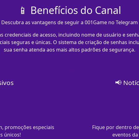
📱 Benefícios do Canal
Descubra as vantagens de seguir a 001Game no Telegram
uas credenciais de acesso, incluindo nome de usuário e sen
ciais seguras e únicas. O sistema de criação de senhas incl
sua senha atenda aos mais altos padrões de segurança.
sivos
📢 Notí
m, promoções especiais
Fique por dentro d
s únicos!
eventos da