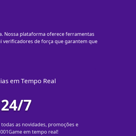
ha. Nossa plataforma oferece ferramentas
ui verificadores de força que garantem que
cias em Tempo Real
24/7
e todas as novidades, promoções e
 001Game em tempo real!